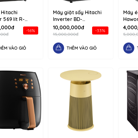
 Hitachi
Máy giặt sấy Hitachi
Máy é
r 569 lít R-
Inverter BD-
Hawon
VGV0 (GMG)
D1054HVOS 10.5/7kg
Nâu 12
,000đ
10,000,000đ
4,000
-16%
-33%
flex flex-
1234 d-flex flex-
colum
000đ
15,000,000đ
5,000,
column
HÊM VÀO GIỎ
THÊM VÀO GIỎ