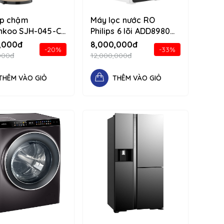
p chậm
Máy lọc nước RO
koo SJH-045-CF
Philips 6 lõi ADD8980
34 d-flex flex-
1234 d-flex flex-
,000đ
8,000,000đ
-20%
-33%
n
column
000đ
12,000,000đ
THÊM VÀO GIỎ
THÊM VÀO GIỎ