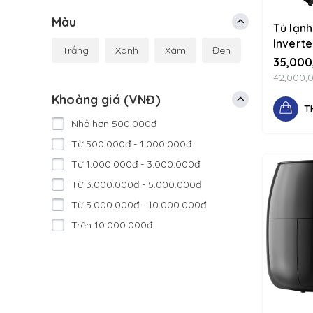
Máy lọc nước, Nồi chiên
Màu
Tủ lạnh
Máy hút bụi, Máy rửa chén
Inverte
Trắng
Xanh
Xám
Đen
Đồ nghề - dụng cụ sửa chữa
WB640
35,000
1234 d-
42,000,
Điện thoại, Laptop, Tablet
column
Khoảng giá (VNĐ)
Phụ kiện, Camera, Đồng hồ
T
Nhỏ hơn 500.000đ
Từ 500.000đ - 1.000.000đ
Từ 1.000.000đ - 3.000.000đ
Từ 3.000.000đ - 5.000.000đ
Từ 5.000.000đ - 10.000.000đ
Trên 10.000.000đ