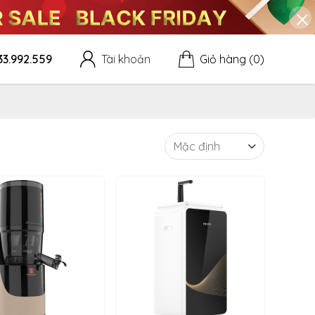
33.992.559
Tài khoản
Giỏ hàng
(0)