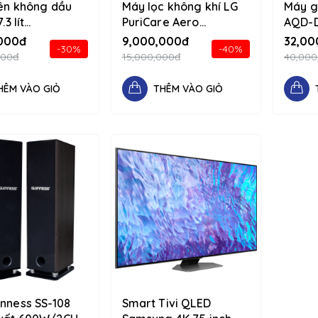
iên không dầu
Máy lọc không khí LG
Máy g
.3 lít
PuriCare Aero
AQD-D
/90 1234 d-flex
Furniture AS20GPYU0
15/10k
000đ
9,000,000đ
32,00
-30%
-40%
olumn
Vàng 1234 d-flex flex-
flex-
000đ
15,000,000đ
40,000
column
HÊM VÀO GIỎ
THÊM VÀO GIỎ
inness SS-108
Smart Tivi QLED