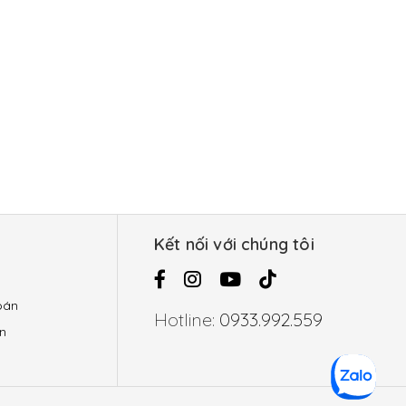
g
Kết nối với chúng tôi
oán
Hotline:
0933.992.559
n