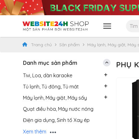
Trang chủ
Sản phẩm
Máy lạnh, Máy giặt, Máy 
Danh mục sản phẩm
PHỤ K
Tivi, Loa, dàn karaoke
Tủ lạnh, Tủ đông, Tủ mát
Máy lạnh, Máy giặt, Máy sấy
Quạt điều hòa, Máy nước nóng
Điện gia dụng, Sinh tố Xay ép
Bếp điện, Nồi cơm, Đồ bếp
Xem thêm