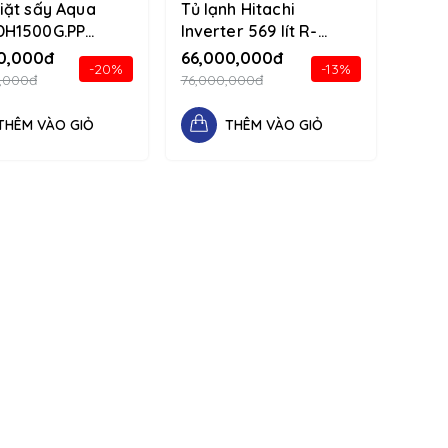
iặt sấy Aqua
Tủ lạnh Hitachi
H1500G.PP
Inverter 569 lít R-
g 1234 d-flex
MY800GVGV0(MIR)
0,000đ
66,000,000đ
-20%
-13%
column
1234 d-flex flex-
,000đ
76,000,000đ
column
THÊM VÀO GIỎ
THÊM VÀO GIỎ