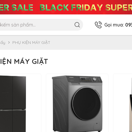
Gọi mua:
09
sấy
PHỤ KIỆN MÁY GIẶT
IỆN MÁY GIẶT