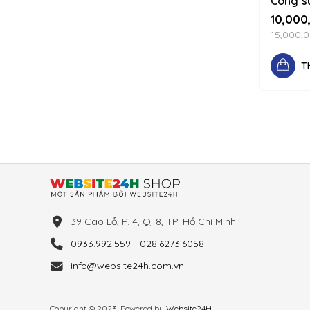
Công s
tái hiệ
10,000
thực 12
15,000,
column
T
39 Cao Lỗ, P. 4, Q. 8, TP. Hồ Chí Minh
0933.992.559 - 028.6273.6058
info@website24h.com.vn
Copyright © 2023. Powered by
Website24H