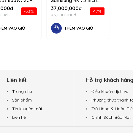
uất 600W/2CH
Samsung 4K 75 inch
n âm thanh chân
QA75Q80CAKXXV 1234
,000đ
37,000,000đ
-33%
-17%
34 d-flex flex-
d-flex flex-column
000đ
45,000,000đ
HÊM VÀO GIỎ
THÊM VÀO GIỎ
Liên kết
Hỗ trợ khách hàn
Trang chủ
Điều khoản dịch vụ
Sản phẩm
Phương thức thanh t
Tin khuyến mãi
Trả Hàng & Hoàn Tiề
Liên hệ
Chính Sách Bảo Mật