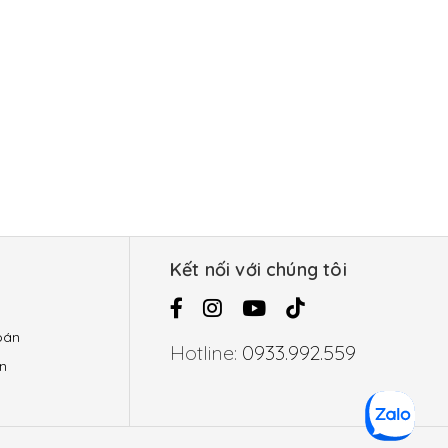
g
Kết nối với chúng tôi
oán
Hotline:
0933.992.559
n