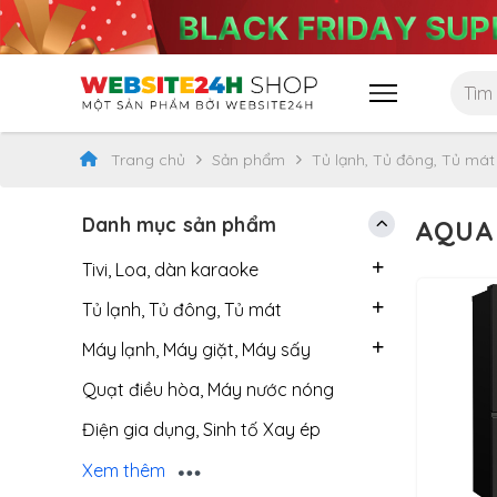
Trang chủ
Sản phẩm
Tủ lạnh, Tủ đông, Tủ mát
Danh mục sản phẩm
AQUA
Tivi, Loa, dàn karaoke
Tủ lạnh, Tủ đông, Tủ mát
Máy lạnh, Máy giặt, Máy sấy
Quạt điều hòa, Máy nước nóng
Điện gia dụng, Sinh tố Xay ép
Bếp điện, Nồi cơm, Đồ bếp
Xem thêm