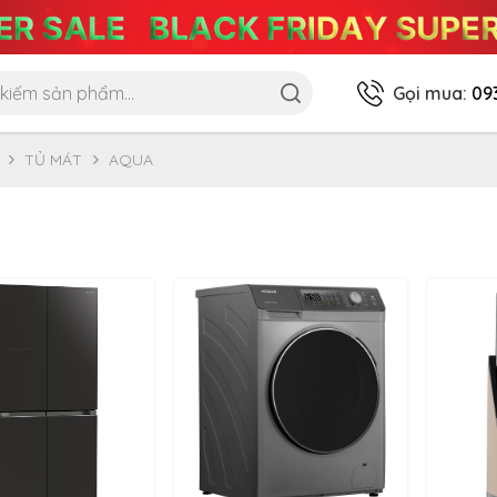
Gọi mua:
09
TỦ MÁT
AQUA