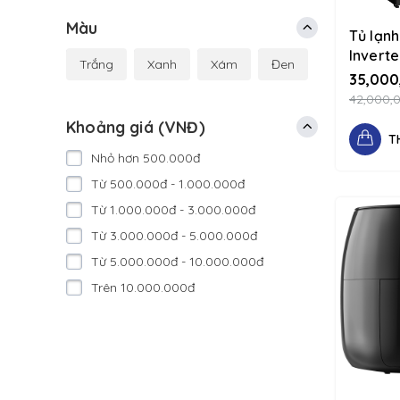
Máy lọc nước, Nồi chiên
Màu
Tủ lạnh
Máy hút bụi, Máy rửa chén
Inverte
Trắng
Xanh
Xám
Đen
Đồ nghề - dụng cụ sửa chữa
WB640
35,000
1234 d-
42,000,
Điện thoại, Laptop, Tablet
column
Khoảng giá (VNĐ)
Phụ kiện, Camera, Đồng hồ
T
Nhỏ hơn 500.000đ
Từ 500.000đ - 1.000.000đ
Từ 1.000.000đ - 3.000.000đ
Từ 3.000.000đ - 5.000.000đ
Từ 5.000.000đ - 10.000.000đ
Trên 10.000.000đ