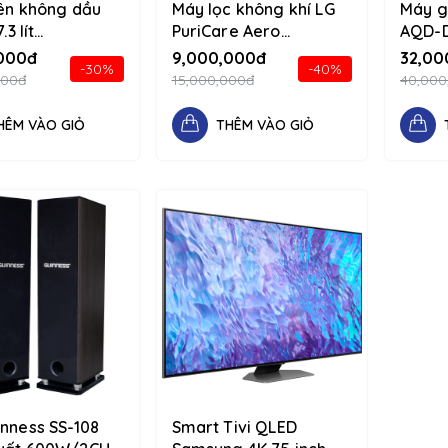
iên không dầu
Máy lọc không khí LG
Máy g
.3 lít
PuriCare Aero
AQD-D
/90 1234 d-flex
Furniture AS20GPYU0
15/10k
000đ
9,000,000đ
32,00
-30%
-40%
olumn
Vàng 1234 d-flex flex-
flex-
000đ
15,000,000đ
40,000
column
HÊM VÀO GIỎ
THÊM VÀO GIỎ
inness SS-108
Smart Tivi QLED