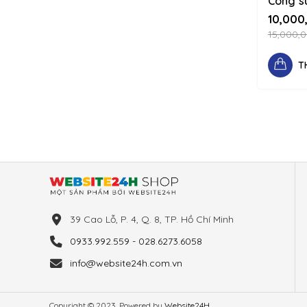
Công s
tái hiệ
10,000
thực 12
15,000,
column
T
39 Cao Lỗ, P. 4, Q. 8, TP. Hồ Chí Minh
0933.992.559 - 028.6273.6058
info@website24h.com.vn
Copyright © 2023. Powered by
Website24H