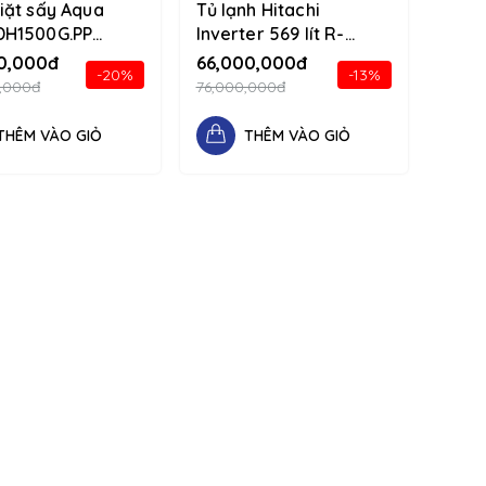
iặt sấy Aqua
Tủ lạnh Hitachi
H1500G.PP
Inverter 569 lít R-
g 1234 d-flex
MY800GVGV0(MIR)
0,000đ
66,000,000đ
-20%
-13%
column
1234 d-flex flex-
,000đ
76,000,000đ
column
THÊM VÀO GIỎ
THÊM VÀO GIỎ