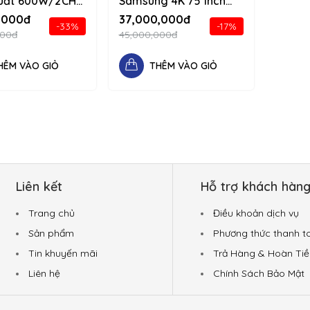
uất 600W/2CH
Samsung 4K 75 inch
n âm thanh chân
QA75Q80CAKXXV 1234
,000đ
37,000,000đ
-33%
-17%
34 d-flex flex-
d-flex flex-column
000đ
45,000,000đ
HÊM VÀO GIỎ
THÊM VÀO GIỎ
Liên kết
Hỗ trợ khách hàn
Trang chủ
Điều khoản dịch vụ
Sản phẩm
Phương thức thanh t
Tin khuyến mãi
Trả Hàng & Hoàn Tiề
Liên hệ
Chính Sách Bảo Mật