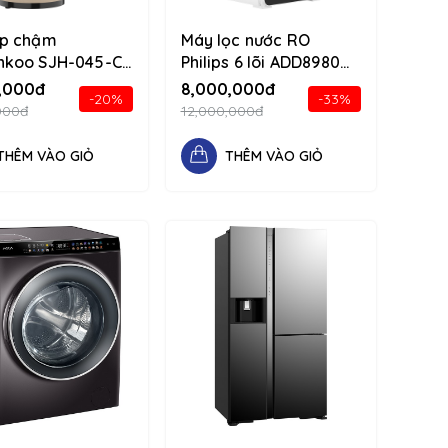
p chậm
Máy lọc nước RO
koo SJH-045-CF
Philips 6 lõi ADD8980
34 d-flex flex-
1234 d-flex flex-
,000đ
8,000,000đ
-20%
-33%
n
column
000đ
12,000,000đ
THÊM VÀO GIỎ
THÊM VÀO GIỎ