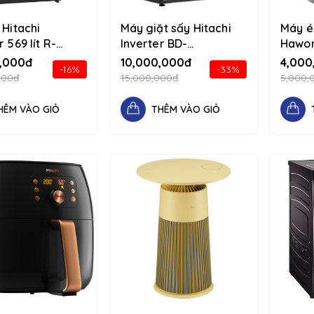
 Hitachi
Máy giặt sấy Hitachi
Máy é
r 569 lít R-
Inverter BD-
Hawon
VGV0 (GMG)
D1054HVOS 10.5/7kg
Nâu 12
,000đ
10,000,000đ
4,000
-16%
-33%
flex flex-
1234 d-flex flex-
colum
000đ
15,000,000đ
5,000,
column
HÊM VÀO GIỎ
THÊM VÀO GIỎ