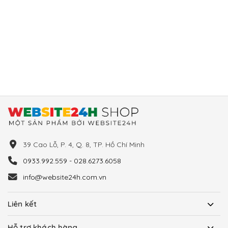
39 Cao Lỗ, P. 4, Q. 8, TP. Hồ Chí Minh
0933.992.559 - 028.6273.6058
info@website24h.com.vn
Liên kết
Hỗ trợ khách hàng