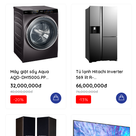
Máy giặt sấy Aqua
Tủ lạnh Hitachi Inverter
AQD-DH1500G.PP
569 lít R-
15/10kg 1234 d-flex flex-
MY800GVGV0(MIR) 1234
32,000,000đ
66,000,000đ
column
d-flex flex-column
40,000,000đ
76,000,000đ
-20%
-13%