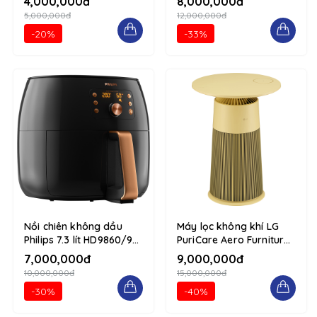
4,000,000đ
8,000,000đ
column
5,000,000đ
12,000,000đ
-20%
-33%
Nồi chiên không dầu
Máy lọc không khí LG
Philips 7.3 lít HD9860/90
PuriCare Aero Furniture
1234 d-flex flex-column
AS20GPYU0 Vàng 1234
7,000,000đ
9,000,000đ
d-flex flex-column
10,000,000đ
15,000,000đ
-30%
-40%