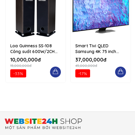
Loa Guinness SS-108
Smart Tivi QLED
Công suất 600W/2CH
Samsung 4K 75 inch
tái hiện âm thanh chân
QA75Q80CAKXXV 1234
10,000,000đ
37,000,000đ
thực 1234 d-flex flex-
d-flex flex-column
15,000,000đ
45,000,000đ
column
-33%
-17%