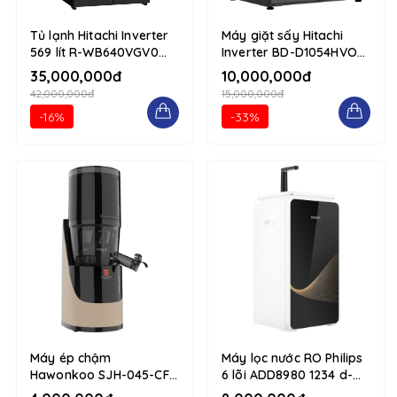
Tủ lạnh Hitachi Inverter
Máy giặt sấy Hitachi
569 lít R-WB640VGV0
Inverter BD-D1054HVOS
(GMG) 1234 d-flex flex-
10.5/7kg 1234 d-flex
35,000,000đ
10,000,000đ
column
flex-column
42,000,000đ
15,000,000đ
-16%
-33%
Máy ép chậm
Máy lọc nước RO Philips
Hawonkoo SJH-045-CF
6 lõi ADD8980 1234 d-
Nâu 1234 d-flex flex-
flex flex-column