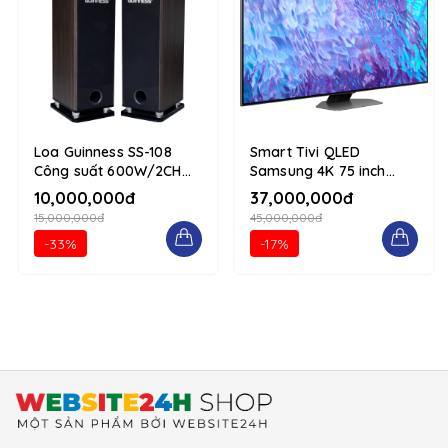
Loa Guinness SS-108
Smart Tivi QLED
Công suất 600W/2CH
Samsung 4K 75 inch
tái hiện âm thanh chân
QA75Q80CAKXXV 1234
10,000,000đ
37,000,000đ
thực 1234 d-flex flex-
d-flex flex-column
15,000,000đ
45,000,000đ
column
-33%
-17%