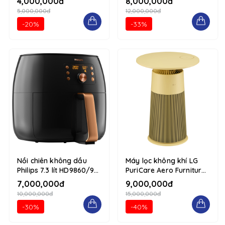
4,000,000đ
8,000,000đ
column
5,000,000đ
12,000,000đ
-20%
-33%
Nồi chiên không dầu
Máy lọc không khí LG
Philips 7.3 lít HD9860/90
PuriCare Aero Furniture
1234 d-flex flex-column
AS20GPYU0 Vàng 1234
7,000,000đ
9,000,000đ
d-flex flex-column
10,000,000đ
15,000,000đ
-30%
-40%