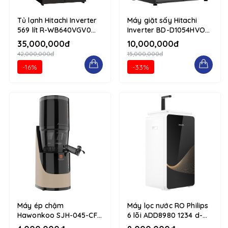
Tủ lạnh Hitachi Inverter
Máy giặt sấy Hitachi
569 lít R-WB640VGV0
Inverter BD-D1054HVOS
(GMG) 1234 d-flex flex-
10.5/7kg 1234 d-flex
35,000,000đ
10,000,000đ
column
flex-column
42,000,000đ
15,000,000đ
-16%
-33%
Máy ép chậm
Máy lọc nước RO Philips
Hawonkoo SJH-045-CF
6 lõi ADD8980 1234 d-
Nâu 1234 d-flex flex-
flex flex-column