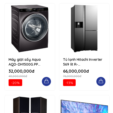
Máy giặt sấy Aqua
Tủ lạnh Hitachi Inverter
AQD-DH1500G.PP
569 lít R-
15/10kg 1234 d-flex flex-
MY800GVGV0(MIR) 1234
32,000,000đ
66,000,000đ
column
d-flex flex-column
40,000,000đ
76,000,000đ
-20%
-13%