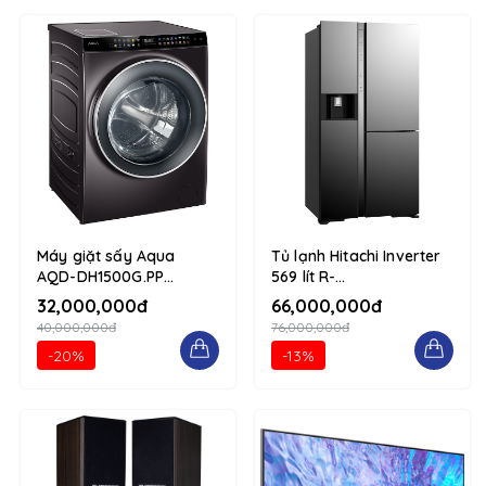
Máy giặt sấy Aqua
Tủ lạnh Hitachi Inverter
AQD-DH1500G.PP
569 lít R-
15/10kg 1234 d-flex flex-
MY800GVGV0(MIR) 1234
32,000,000đ
66,000,000đ
column
d-flex flex-column
40,000,000đ
76,000,000đ
-20%
-13%