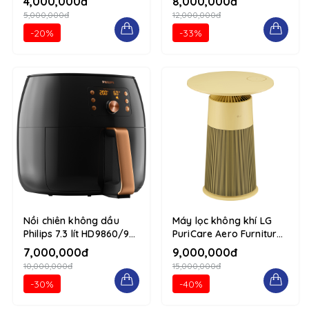
4,000,000đ
8,000,000đ
column
5,000,000đ
12,000,000đ
-20%
-33%
Nồi chiên không dầu
Máy lọc không khí LG
Philips 7.3 lít HD9860/90
PuriCare Aero Furniture
1234 d-flex flex-column
AS20GPYU0 Vàng 1234
7,000,000đ
9,000,000đ
d-flex flex-column
10,000,000đ
15,000,000đ
-30%
-40%