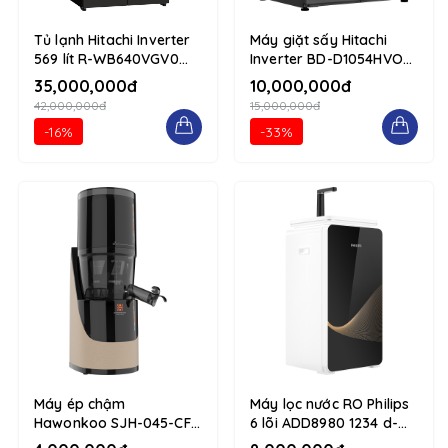
Tủ lạnh Hitachi Inverter
Máy giặt sấy Hitachi
569 lít R-WB640VGV0
Inverter BD-D1054HVOS
(GMG) 1234 d-flex flex-
10.5/7kg 1234 d-flex
35,000,000đ
10,000,000đ
column
flex-column
42,000,000đ
15,000,000đ
-16%
-33%
Máy ép chậm
Máy lọc nước RO Philips
Hawonkoo SJH-045-CF
6 lõi ADD8980 1234 d-
Nâu 1234 d-flex flex-
flex flex-column