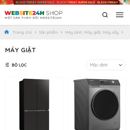
Trang chủ
Sản phẩm
Máy lạnh, Máy giặt, Máy sấy
M
MÁY GIẶT
BỘ LỌC