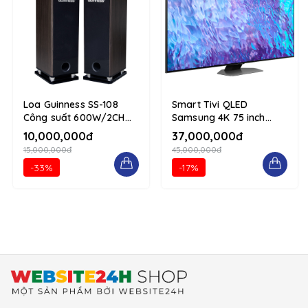
Loa Guinness SS-108
Smart Tivi QLED
Công suất 600W/2CH
Samsung 4K 75 inch
tái hiện âm thanh chân
QA75Q80CAKXXV 1234
10,000,000đ
37,000,000đ
thực 1234 d-flex flex-
d-flex flex-column
15,000,000đ
45,000,000đ
column
-33%
-17%