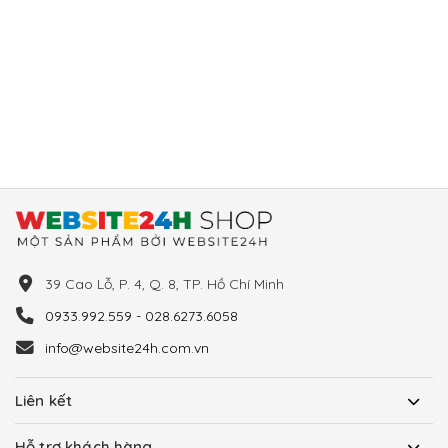
39 Cao Lỗ, P. 4, Q. 8, TP. Hồ Chí Minh
0933.992.559 - 028.6273.6058
info@website24h.com.vn
Liên kết
Hỗ trợ khách hàng