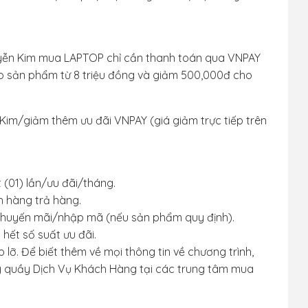
uyễn Kim mua LAPTOP chỉ cần thanh toán qua VNPAY
 sản phẩm từ 8 triệu đồng và giảm 500,000đ cho
Kim/giảm thêm ưu đãi VNPAY (giá giảm trực tiếp trên
ột (01) lần/ưu đãi/tháng.
ch hàng trả hàng.
 khuyến mãi/nhập mã (nếu sản phẩm quy định).
 hết số suất ưu đãi.
. Để biết thêm về mọi thông tin về chương trình,
y quầy Dịch Vụ Khách Hàng tại các trung tâm mua