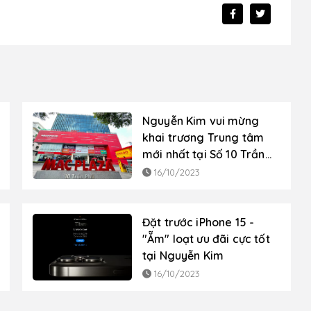
Nguyễn Kim vui mừng
khai trương Trung tâm
mới nhất tại Số 10 Trần
Phú, P. Mộ Lao, Q. Hà
16/10/2023
Đông, TP. Hà Nội
Đặt trước iPhone 15 -
"Ẵm" loạt ưu đãi cực tốt
tại Nguyễn Kim
16/10/2023