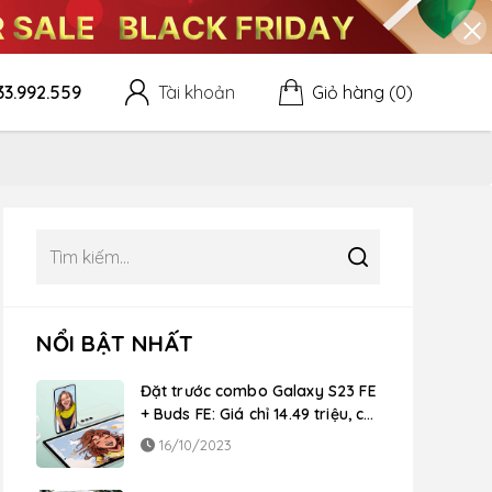
33.992.559
Tài khoản
Giỏ hàng
(0)
NỔI BẬT NHẤT
Đặt trước combo Galaxy S23 FE
+ Buds FE: Giá chỉ 14.49 triệu, cơ
hội trúng 10 chuyến du lịch Hàn
16/10/2023
Quốc