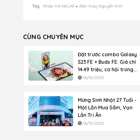
Tag:
Nhập mã NKLAP
điện máy Nguyễn Kim
CÙNG CHUYÊN MỤC
Đặt trước combo Galaxy
S23 FE + Buds FE: Giá chỉ
14.49 triệu, cơ hội trúng
10 chuyến du lịch Hàn
16/10/2023
Quốc
Mừng Sinh Nhật 27 Tuổi -
Một Lần Mua Sắm, Vạn
Lần Tri Ân
16/10/2023