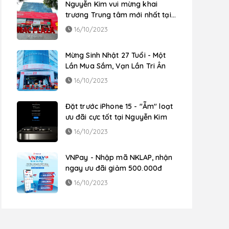
Nguyễn Kim vui mừng khai
trương Trung tâm mới nhất tại
Số 10 Trần Phú, P. Mộ Lao, Q. Hà
16/10/2023
Đông, TP. Hà Nội
Mừng Sinh Nhật 27 Tuổi - Một
Lần Mua Sắm, Vạn Lần Tri Ân
16/10/2023
Đặt trước iPhone 15 - "Ẵm" loạt
ưu đãi cực tốt tại Nguyễn Kim
16/10/2023
VNPay - Nhập mã NKLAP, nhận
ngay ưu đãi giảm 500.000đ
16/10/2023